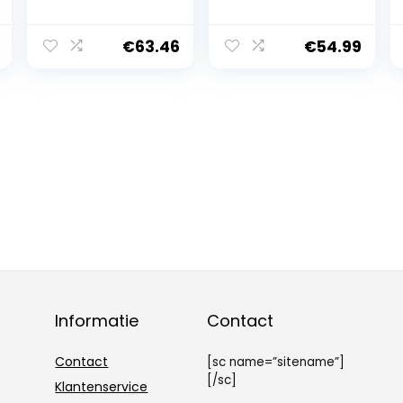
Schuhe
€
63.46
€
54.99
Informatie
Contact
Contact
[sc name=”sitename”]
[/sc]
Klantenservice