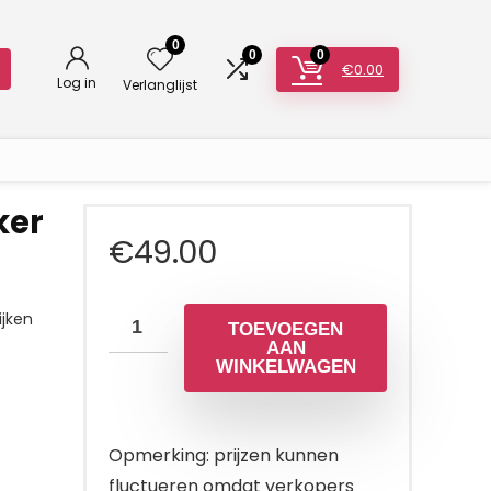
0
0
0
€
0.00
Log in
Verlanglijst
ker
€
49.00
jken
TOEVOEGEN
AAN
WINKELWAGEN
Opmerking: prijzen kunnen
fluctueren omdat verkopers