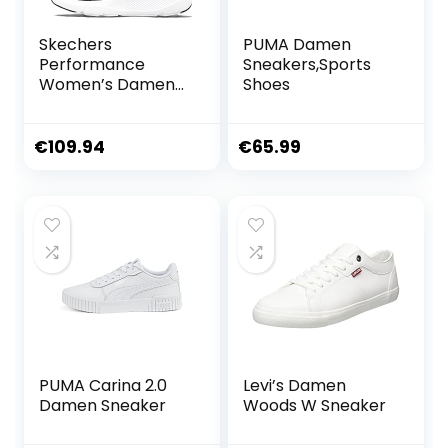
Skechers
PUMA Damen
Performance
Sneakers,Sports
Women’s Damen
Shoes
Go Run Elevate
Sneaker, Schwarz,
38 EU Weit
€
109.94
€
65.99
PUMA Carina 2.0
Levi’s Damen
Damen Sneaker
Woods W Sneaker