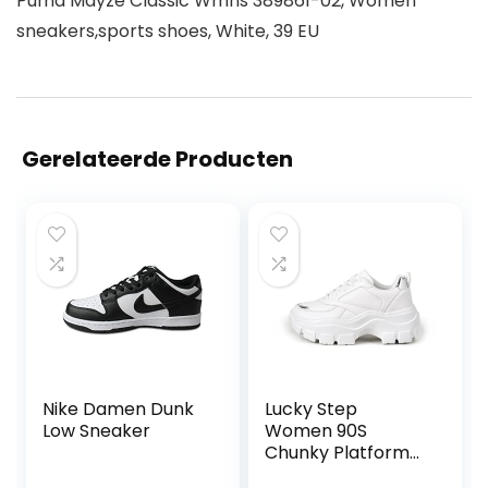
Puma Mayze Classic Wmns 389861-02, Women
sneakers,sports shoes, White, 39 EU
Gerelateerde Producten
Nike Damen Dunk
Lucky Step
Low Sneaker
Women 90S
Chunky Platform
Rhinestone