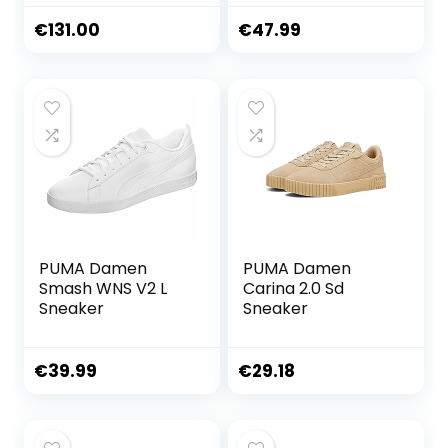
Sneakers-Casual
Lace-Up Walking
€
131.00
€
47.99
Dad Sneakers
PUMA Damen
PUMA Damen
Smash WNS V2 L
Carina 2.0 Sd
Sneaker
Sneaker
€
39.99
€
29.18