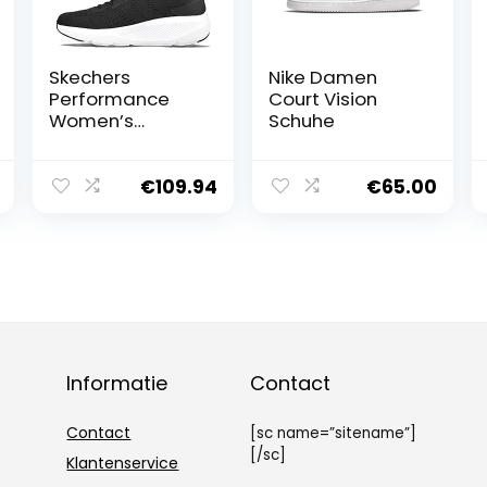
Skechers
Nike Damen
Performance
Court Vision
Women’s
Schuhe
Damen Go Run
Elevate Sneaker,
Schwarz, 38 EU
€
109.94
€
65.00
Weit
Informatie
Contact
Contact
[sc name=”sitename”]
[/sc]
Klantenservice