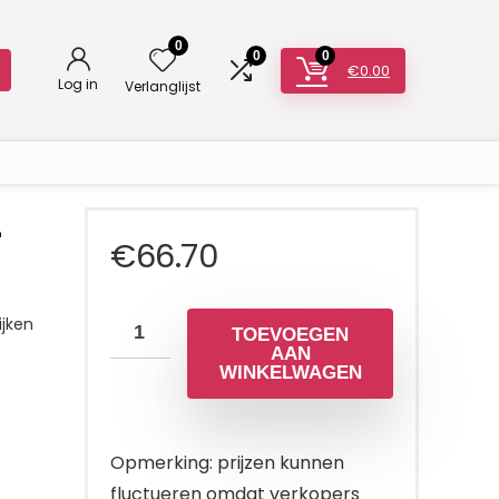
0
0
0
€
0.00
Log in
Verlanglijst
2
€
66.70
jken
TOEVOEGEN
AAN
WINKELWAGEN
Opmerking: prijzen kunnen
fluctueren omdat verkopers