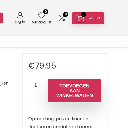
0
0
0
€
0.00
Log in
Verlanglijst
€
79.95
jken
TOEVOEGEN
AAN
WINKELWAGEN
Opmerking: prijzen kunnen
fluctueren omdat verkopers