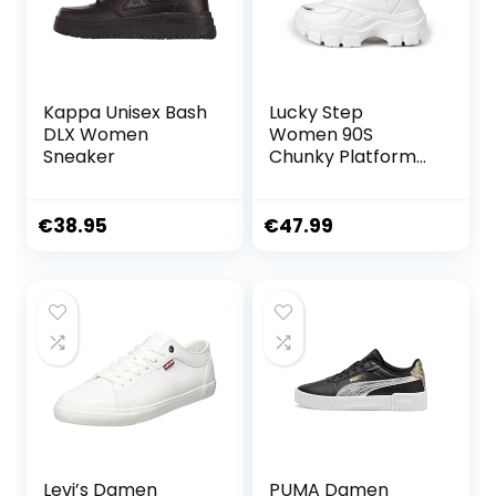
Kappa Unisex Bash
Lucky Step
DLX Women
Women 90S
Sneaker
Chunky Platform
Rhinestone
Sneakers-Casual
Lace-Up Walking
€
38.95
€
47.99
Dad Sneakers
Levi’s Damen
PUMA Damen