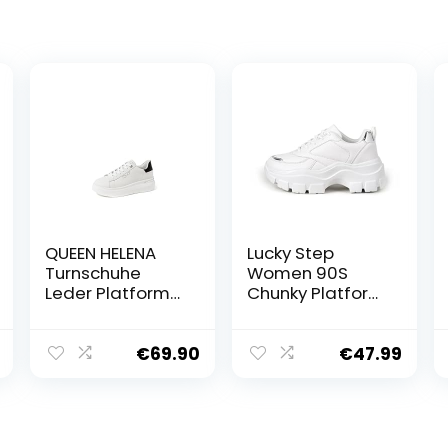
QUEEN HELENA
Lucky Step
Turnschuhe
Women 90S
Leder Platform
Chunky Platform
Turnschuhe
Rhinestone
Casual Damen
Sneakers-
QH7011
Casual Lace-Up
€
69.90
€
47.99
Walking Dad
Sneakers