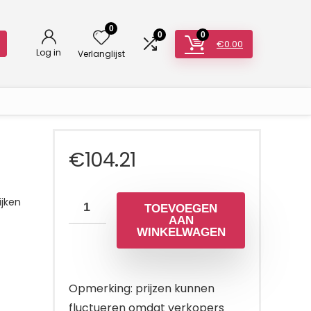
0
0
0
€
0.00
Log in
Verlanglijst
€
104.21
jken
TOEVOEGEN
AAN
WINKELWAGEN
Opmerking: prijzen kunnen
fluctueren omdat verkopers