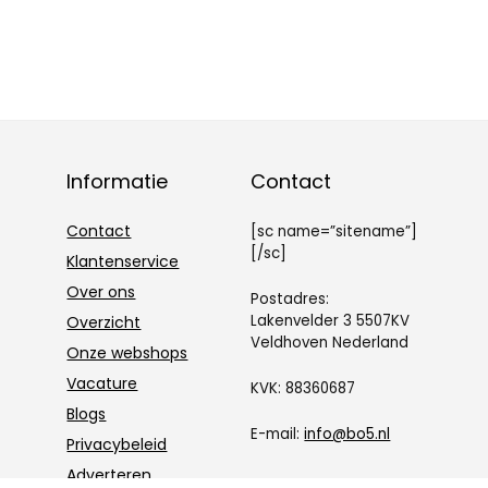
Informatie
Contact
Contact
[sc name=”sitename”]
[/sc]
Klantenservice
Over ons
Postadres:
Lakenvelder 3 5507KV
Overzicht
Veldhoven Nederland
Onze webshops
Vacature
KVK: 88360687
Blogs
E-mail:
info@bo5.nl
Privacybeleid
Adverteren