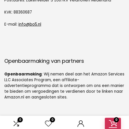
Postadres: Lakenvelder 3 5507KV Veldhoven Nederland
KVK: 88360687
E-mail:
info@bo5.nl
Openbaarmaking van partners
Openbaarmaking
: Wij nemen deel aan het Amazon Services
LLC Associates Program, een affiliate-
advertentieprogramma dat is ontworpen om ons een manier
te bieden om vergoedingen te verdienen door te linken naar
Amazon.nl en aangesloten sites.
0
0
0
© [sc name="sitename"][/sc]. Alle rechten voorbehouden.