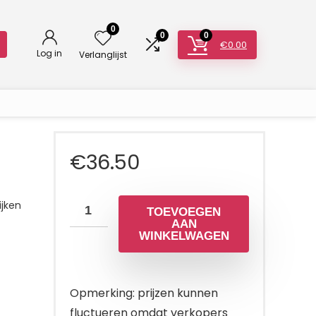
0
0
0
€
0.00
Log in
Verlanglijst
€
36.50
jken
TOEVOEGEN
AAN
WINKELWAGEN
Opmerking: prijzen kunnen
fluctueren omdat verkopers