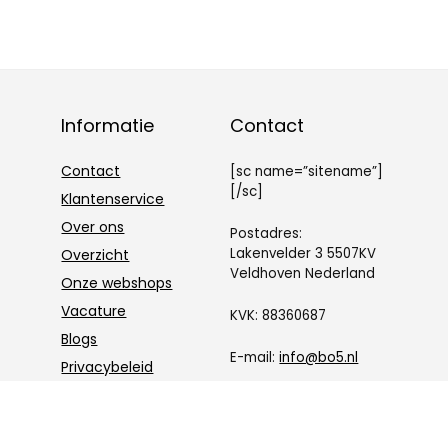
Informatie
Contact
Contact
[sc name=”sitename”]
[/sc]
Klantenservice
Over ons
Postadres:
Lakenvelder 3 5507KV
Overzicht
Veldhoven Nederland
Onze webshops
Vacature
KVK: 88360687
Blogs
E-mail:
info@bo5.nl
Privacybeleid
Adverteren