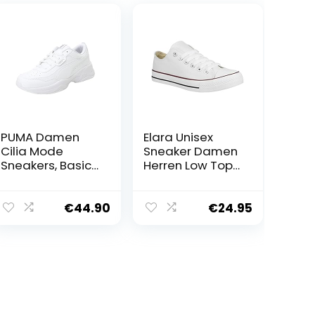
PUMA Damen
Elara Unisex
Cilia Mode
Sneaker Damen
Sneakers, Basic
Herren Low Top
Sneakers
Chunkyrayan
Damen
Chucks-Flach-1
E-4/E-6
€
44.90
€
24.95