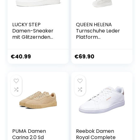
LUCKY STEP
QUEEN HELENA
Damen-Sneaker
Turnschuhe Leder
mit Glitzernden
Platform
Strasssteinen,
Turnschuhe Casual
Leder Low-Top
Damen QH7011
Sneaker zum
€
40.99
€
69.90
Schnüren, Lässige,
Bequeme
Walkingschuhe
PUMA Damen
Reebok Damen
Carina 2.0 Sd
Royal Complete