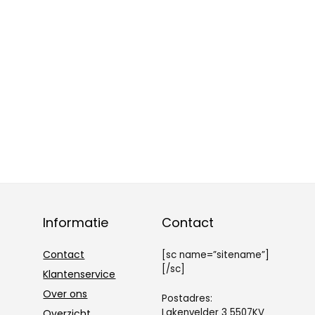
Informatie
Contact
Contact
[sc name=”sitename”]
[/sc]
Klantenservice
Over ons
Postadres:
Lakenvelder 3 5507KV
Overzicht