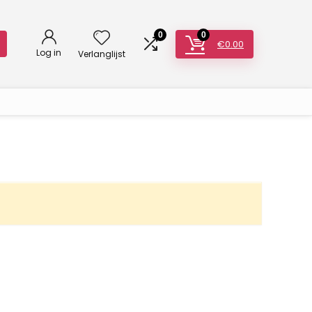
0
0
€
0.00
Log in
Verlanglijst